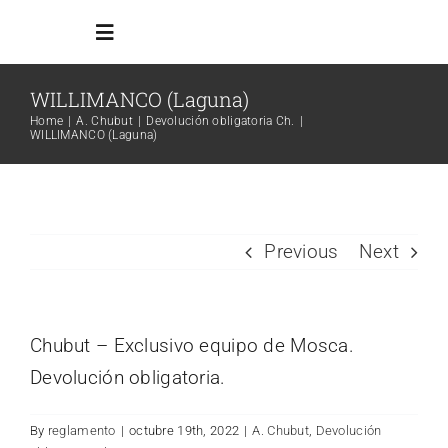
Skip
Toggle
to
Navigation
content
WILLIMANCO (Laguna)
Inicio
Home
A. Chubut
Devolución obligatoria Ch.
WILLIMANCO (Laguna)
Reglamento
Todos los ambientes
Previous
Next
Info Adicional
Chubut – Exclusivo equipo de Mosca.
Devolución obligatoria.
Links
By
reglamento
|
octubre 19th, 2022
|
A. Chubut
,
Devolución
Search