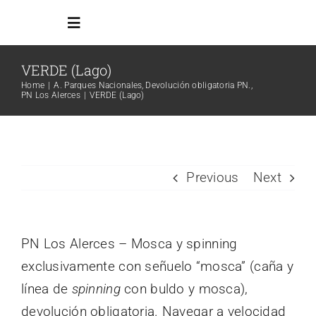
Skip
Toggle
to
Navigation
content
VERDE (Lago)
Inicio
Home
A. Parques Nacionales
Devolución obligatoria PN.
PN Los Alerces
VERDE (Lago)
Reglamento
Todos los ambientes
Previous
Next
Info Adicional
PN Los Alerces – Mosca y spinning
exclusivamente con señuelo “mosca” (caña y
Links
línea de
spinning
con buldo y mosca),
Search
devolución obligatoria. Navegar a velocidad