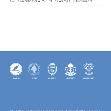
Devolución obligatoria PN.
,
PN Los Alerces
|
0 Comments