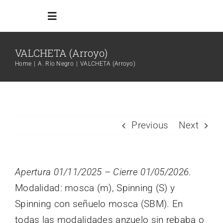
Skip
Toggle
to
Navigation
content
VALCHETA (Arroyo)
Inicio
Home
A. Río Negro
VALCHETA (Arroyo)
Reglamento
Todos los ambientes
Previous
Next
Info Adicional
Apertura 01/11/2025 – Cierre 01/05/2026
.
Modalidad: mosca (m), Spinning (S) y
Links
Spinning con señuelo mosca (SBM). En
Search
todas las modalidades anzuelo sin rebaba o