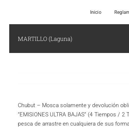
Skip
Inicio
Regla
to
content
MARTILLO (Laguna)
Chubut – Mosca solamente y devolución obli
“EMISIONES ULTRA BAJAS” (4 Tiempos / 2 Tie
pesca de arrastre en cualquiera de sus formas