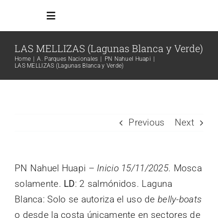
Skip
Toggle
to
Navigation
content
LAS MELLIZAS (Lagunas Blanca y Verde)
Inicio
Home
A. Parques Nacionales
PN Nahuel Huapi
LAS MELLIZAS (Lagunas Blanca y Verde)
Reglamento
Todos los ambientes
Previous
Next
Info Adicional
PN Nahuel Huapi –
Inicio 15/11/2025
. Mosca
solamente.
LD
: 2 salmónidos. Laguna
Links
Blanca: Solo se autoriza el uso de
belly-boats
Search
o desde la costa únicamente en sectores de