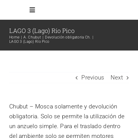
Skip
Toggle
to
Navigation
content
LAGO 3 (Lago) Río Pico
Inicio
Home
A. Chubut
Devolución obligatoria Ch.
LAGO 3 (Lago) Río Pico
Reglamento
Todos los ambientes
Previous
Next
Info Adicional
Chubut – Mosca solamente y devolución
obligatoria. Solo se permite la utilización de
Links
un anzuelo simple. Para el traslado dentro
Search
del ambiente solo se permiten motores