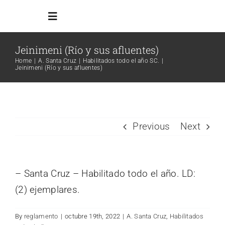
Skip
Toggle
to
Navigation
content
Jeinimeni (Río y sus afluentes)
Inicio
Home
A. Santa Cruz
Habilitados todo el año SC.
Jeinimeni (Río y sus afluentes)
Reglamento
Todos los ambientes
Previous
Next
Info Adicional
– Santa Cruz – Habilitado todo el año. LD:
(2) ejemplares.
Links
By
reglamento
|
octubre 19th, 2022
|
A. Santa Cruz
,
Habilitados
Search