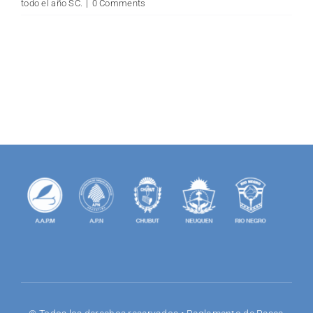
todo el año SC.
|
0 Comments
for: