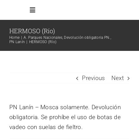
Skip
Toggle
to
Navigation
content
HERMOSO (Río)
Inicio
Home
A. Parques Nacionales
Devolución obligatoria PN.
PN Lanín
HERMOSO (Río)
Reglamento
Todos los ambientes
Previous
Next
Info Adicional
PN Lanín – Mosca solamente. Devolución
obligatoria. Se prohíbe el uso de botas de
Links
vadeo con suelas de fieltro.
Search