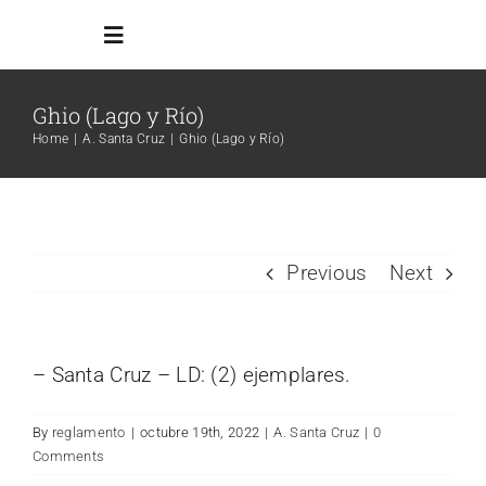
Skip
Toggle
to
Navigation
content
Ghio (Lago y Río)
Inicio
Home
A. Santa Cruz
Ghio (Lago y Río)
Reglamento
Todos los ambientes
Previous
Next
Info Adicional
– Santa Cruz – LD: (2) ejemplares.
Links
By
reglamento
|
octubre 19th, 2022
|
A. Santa Cruz
|
0
Comments
Search