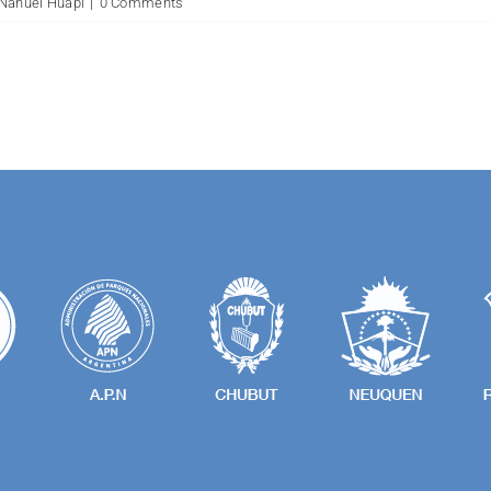
Nahuel Huapi
|
0 Comments