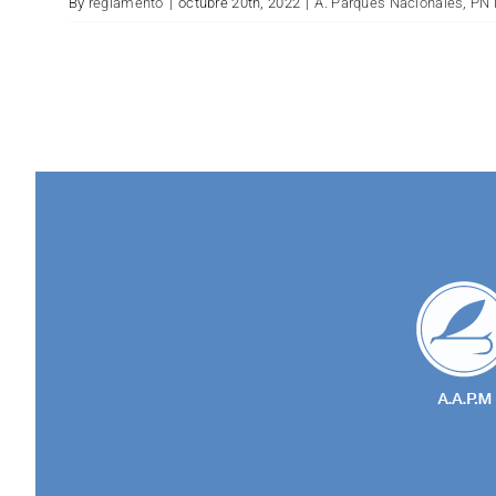
By
reglamento
|
octubre 20th, 2022
|
A. Parques Nacionales
,
PN 