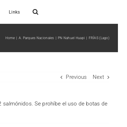
Links
Home
A. Parques Nacionales
PN Nahuel Huapi
FRÍAS (Lago)
Previous
Next
 2 salmónidos. Se prohíbe el uso de botas de