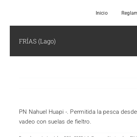
Skip
Inicio
Regla
to
content
FRÍAS (Lago)
PN Nahuel Huapi -. Permitida la pesca desd
vadeo con suelas de fieltro.