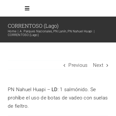
Skip
Toggle
to
Navigation
content
CORRENTOSO (Lago)
Inicio
Home
A. Parques Nacionales
PN Lanín
PN Nahuel Huapi
CORRENTOSO (Lago)
Reglamento
Todos los ambientes
Previous
Next
Info Adicional
PN Nahuel Huapi –
LD
: 1 salmónido. Se
prohíbe el uso de botas de vadeo con suelas
Links
de fieltro.
Search