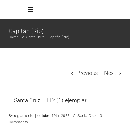
Skip
Toggle
to
Navigation
content
Capitán (Rio)
Inicio
Home
A. Santa Cruz
Capitán (Rio)
Reglamento
Todos los ambientes
Previous
Next
Info Adicional
– Santa Cruz – LD: (1) ejemplar.
Links
By
reglamento
|
octubre 19th, 2022
|
A. Santa Cruz
|
0
Comments
Search