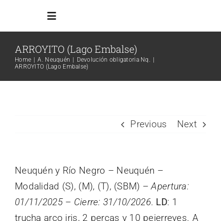
Skip
Toggle
to
Navigation
content
ARROYITO (Lago Embalse)
Inicio
Home
A. Neuquén
Devolución obligatoria Nq.
ARROYITO (Lago Embalse)
Reglamento
Todos los ambientes
Previous
Next
Info Adicional
Neuquén y Río Negro – Neuquén –
Modalidad (S), (M), (T), (SBM) –
Apertura:
Links
01/11/2025 – Cierre: 31/10/2026
.
LD
: 1
Search
trucha arco iris, 2 percas y 10 pejerreyes. A