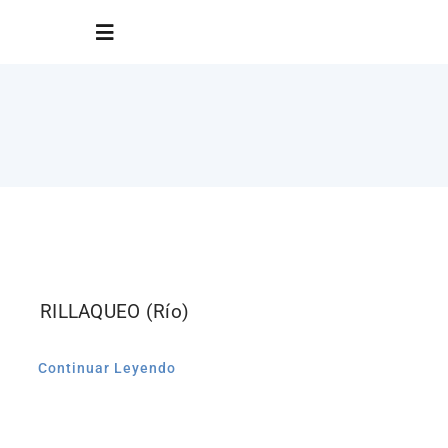
Skip
Toggle
to
Navigation
content
Inicio
Reglamento
Todos los ambientes
RILLAQUEO (Río)
Info Adicional
Continuar Leyendo
Links
Search